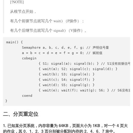
[!NOTE]
从根节点开始，
有几个前驱节点就写几个 wait() （P操作）；
有几个后继节点就写几个 signal() （V操作）。
main() {

	Semaphore a, b, c, d, e, f, g; // 声明信号量

	a = b = c = d = e = f = g = 0; // 赋初值

	cobegin

		{ S1; signal(a); signal(b); } // S1没有前驱信号量

		{ wait(a); S2; signal(c); signal(d); }

		{ wait(b); S3; signal(e); }

		{ wait(c); S4; signal(f); }

		{ wait(d); S5; signal(g); }

		{ wait(e); wait(f); wait(g); S6; } // S6没有后继信号量

	coend

二、分页重定位
1. 已知某分页系统，内存容量为 64KB，页面大小为 1KB，对一个 4 页大
的作业，其 0、1、2、3 页分别被分配到内存的 2、4、6、7 块中。