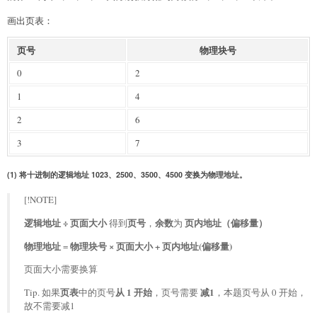
画出页表：
页号
物理块号
0
2
1
4
2
6
3
7
(1) 将十进制的逻辑地址 1023、2500、3500、4500 变换为物理地址。
[!NOTE]
逻辑地址 ÷ 页面大小
页号
余数
页内地址（偏移量）
得到
，
为
物理地址
物理块号 × 页面大小 + 页内地址(偏移量)
=
页面大小需要换算
页表
从 1 开始
减1
Tip. 如果
中的页号
，页号需要
，本题页号从 0 开始，
故不需要减1