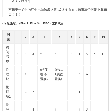
[!IMPORTANT]
本题中
已经预装入
故前三个时刻不算缺
开始时内存中
第 1,2,3 个页面，
页
！！！
(1) 先进先出（First In First Out, FIFO）置换算法：
时
1
2
3
4
5
6
7
8
9
10
刻
访
问
1
2
4
2
6
2
1
5
6
1
顺
序
物
(已存
6(丢出
理
1
1
1
在,不
1,页面
6
6
块1
置换)
置换)
物
理
2
2
2
1
1
块2
物
理
4
4
4
5