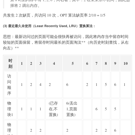
择将 2 调出内存。
共发生 2 次缺页，共访问 10 次，OPT 算法缺页率 2/10 = 1/5
(3) 最近最久未使用（Least Recently Used, LRU）置换算法：
思想：最新访问过的页面可能会很快再被访问，因此将内存当中留存时间
较短的页面保留，将留存时间最长的页面淘汰**（向历史时刻查找，从右
向左）**
时
1
2
3
4
5
6
7
8
9
10
刻
访
问
1
2
4
2
6
2
1
5
6
1
顺
序
物
(已存
6(丢出
理
1
1
1
在,不
1,页面
6
5
5
块1
置换)
置换)
物
理
2
2
2
2
2
6