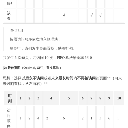
块3
缺
√
√
√
页
[!NOTE]
按照访问顺序依次填入物理块；
缺页行：该列发生页面置换，缺页打勾。
共发生 3 次缺页，共访问 10 次，FIFO 算法缺页率 3/10
(2) 最佳页面（Optimal, OPT）置换算法：
以后永不访问
未来最长时间内不再被访问
思想：选择
或者
的页面**（向未
来时刻查找，从左向右）**
时
1
2
3
4
5
6
7
8
9
10
刻
访
问
1
2
4
2
6
2
1
5
6
1
顺
序