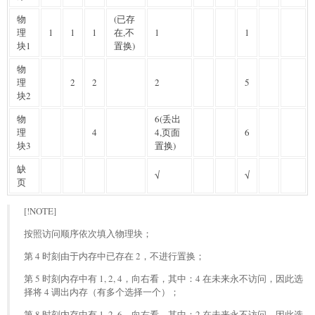
物
(已存
理
1
1
1
在,不
1
1
块1
置换)
物
理
2
2
2
5
块2
物
6(丢出
理
4
4,页面
6
块3
置换)
缺
√
√
页
[!NOTE]
按照访问顺序依次填入物理块；
第 4 时刻由于内存中已存在 2，不进行置换；
第 5 时刻内存中有 1, 2, 4，向右看，其中：4 在未来永不访问，因此选
择将 4 调出内存（有多个选择一个）；
第 8 时刻内存中有 1, 2, 6，向右看，其中：2 在未来永不访问，因此选