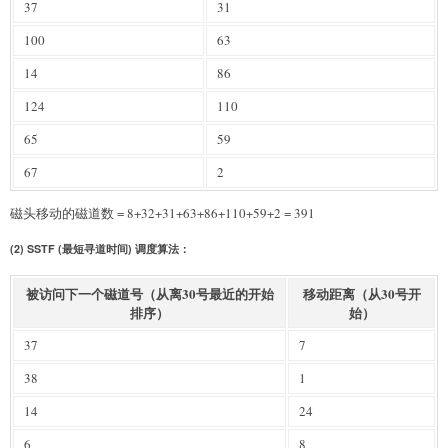
37
31
100
63
14
86
124
110
65
59
67
2
磁头移动的磁道数 = 8+32+31+63+86+110+59+2 = 391
(2) SSTF (最短寻道时间) 调度算法：
被访问下一个磁道号（从离30号最近的开始
移动距离（从30号开
排序）
始）
37
7
38
1
14
24
6
8